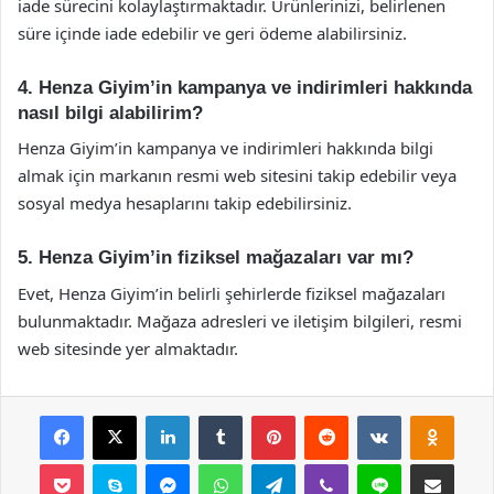
iade sürecini kolaylaştırmaktadır. Ürünlerinizi, belirlenen
süre içinde iade edebilir ve geri ödeme alabilirsiniz.
4. Henza Giyim’in kampanya ve indirimleri hakkında
nasıl bilgi alabilirim?
Henza Giyim’in kampanya ve indirimleri hakkında bilgi
almak için markanın resmi web sitesini takip edebilir veya
sosyal medya hesaplarını takip edebilirsiniz.
5. Henza Giyim’in fiziksel mağazaları var mı?
Evet, Henza Giyim’in belirli şehirlerde fiziksel mağazaları
bulunmaktadır. Mağaza adresleri ve iletişim bilgileri, resmi
web sitesinde yer almaktadır.
Facebook
X
LinkedIn
Tumblr
Pinterest
Reddit
VKontakte
Odnok
Pocket
Skype
Messenger
WhatsApp
Telegram
Viber
Line
E-Posta ile payla