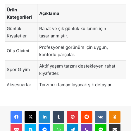
Ürün
Açıklama
Kategorileri
Günlük
Rahat ve şık günlük kullanım için
Kıyafetler
tasarlanmıştır.
Profesyonel görünüm için uygun,
Ofis Giyimi
konforlu parçalar.
Aktif yaşam tarzını destekleyen rahat
Spor Giyim
kıyafetler.
Aksesuarlar
Tarzınızı tamamlayacak şık detaylar.
Facebook
X
LinkedIn
Tumblr
Pinterest
Reddit
VKontakte
Odnok
Pocket
Skype
Messenger
WhatsApp
Telegram
Viber
Line
E-Posta ile payla