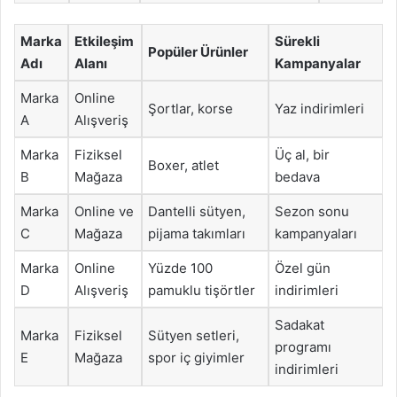
Marka
Etkileşim
Sürekli
Popüler Ürünler
Adı
Alanı
Kampanyalar
Marka
Online
Şortlar, korse
Yaz indirimleri
A
Alışveriş
Marka
Fiziksel
Üç al, bir
Boxer, atlet
B
Mağaza
bedava
Marka
Online ve
Dantelli sütyen,
Sezon sonu
C
Mağaza
pijama takımları
kampanyaları
Marka
Online
Yüzde 100
Özel gün
D
Alışveriş
pamuklu tişörtler
indirimleri
Sadakat
Marka
Fiziksel
Sütyen setleri,
programı
E
Mağaza
spor iç giyimler
indirimleri