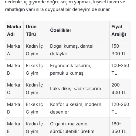
nedenle, iç giyimde doğru seçim yapmak, kişisel tarzın ve
rahatlığın yanı sıra duygusal bir deneyim de sunar.
Marka
Ürün
Fiyat
Özellikler
Adı
Türü
Aralığı
Marka
Kadın İç
Doğal kumaş, dantel
150-
A
Giyim
detaylar
300 TL
Marka
Erkek İç
Ergonomik tasarım,
100-250
B
Giyim
pamuklu kumaş
TL
Marka
Kadın İç
200-
Lüks dikiş, sade tasarım
C
Giyim
400 TL
Marka
Erkek İç
Konforlu kesim, modern
120-260
D
Giyim
desenler
TL
Marka
Kadın İç
Organik malzeme,
180-
E
Giyim
sürdürülebilir üretim
350 TL