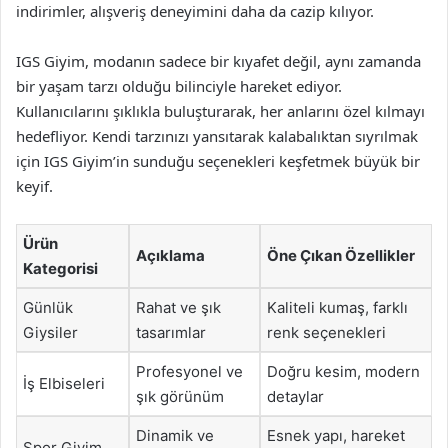
indirimler, alışveriş deneyimini daha da cazip kılıyor.
IGS Giyim, modanın sadece bir kıyafet değil, aynı zamanda
bir yaşam tarzı olduğu bilinciyle hareket ediyor.
Kullanıcılarını şıklıkla buluşturarak, her anlarını özel kılmayı
hedefliyor. Kendi tarzınızı yansıtarak kalabalıktan sıyrılmak
için IGS Giyim’in sunduğu seçenekleri keşfetmek büyük bir
keyif.
Ürün
Açıklama
Öne Çıkan Özellikler
Kategorisi
Günlük
Rahat ve şık
Kaliteli kumaş, farklı
Giysiler
tasarımlar
renk seçenekleri
Profesyonel ve
Doğru kesim, modern
İş Elbiseleri
şık görünüm
detaylar
Dinamik ve
Esnek yapı, hareket
Spor Giyim