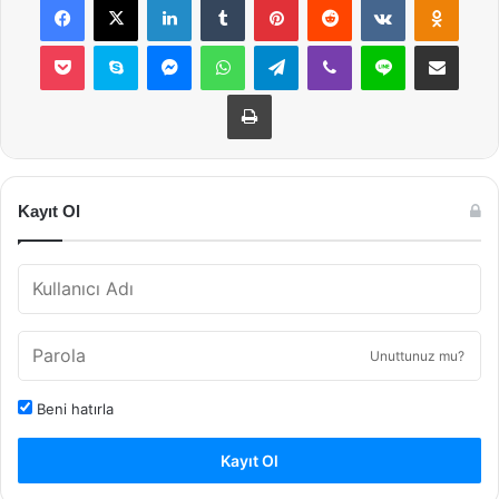
Pocket
Skype
Messenger
WhatsApp
Telegram
Viber
Line
E-Posta ile payla
Yazdır
Kayıt Ol
Unuttunuz mu?
Beni hatırla
Kayıt Ol