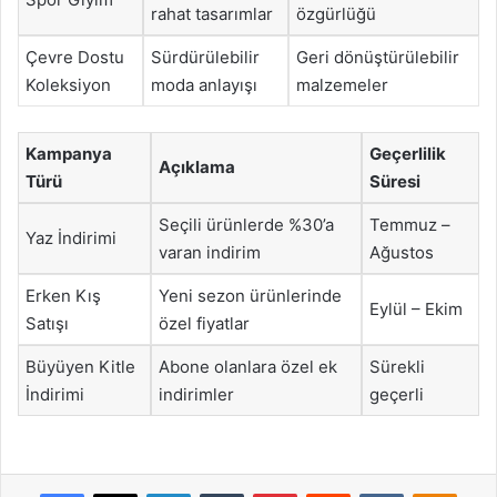
rahat tasarımlar
özgürlüğü
Çevre Dostu
Sürdürülebilir
Geri dönüştürülebilir
Koleksiyon
moda anlayışı
malzemeler
Kampanya
Geçerlilik
Açıklama
Türü
Süresi
Seçili ürünlerde %30’a
Temmuz –
Yaz İndirimi
varan indirim
Ağustos
Erken Kış
Yeni sezon ürünlerinde
Eylül – Ekim
Satışı
özel fiyatlar
Büyüyen Kitle
Abone olanlara özel ek
Sürekli
İndirimi
indirimler
geçerli
Facebook
X
LinkedIn
Tumblr
Pinterest
Reddit
VKontakte
Odnok