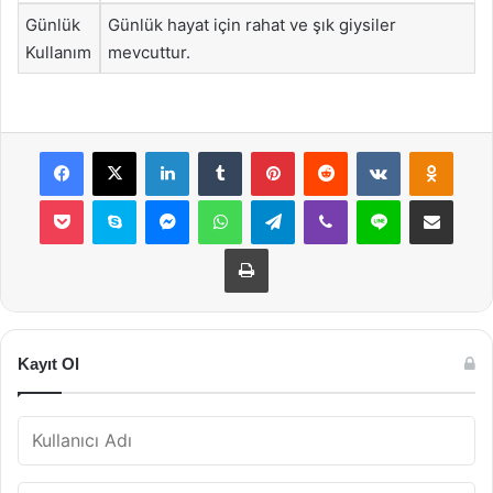
Günlük
Günlük hayat için rahat ve şık giysiler
Kullanım
mevcuttur.
Facebook
X
LinkedIn
Tumblr
Pinterest
Reddit
VKontakte
Odnok
Pocket
Skype
Messenger
WhatsApp
Telegram
Viber
Line
E-Posta ile payla
Yazdır
Kayıt Ol