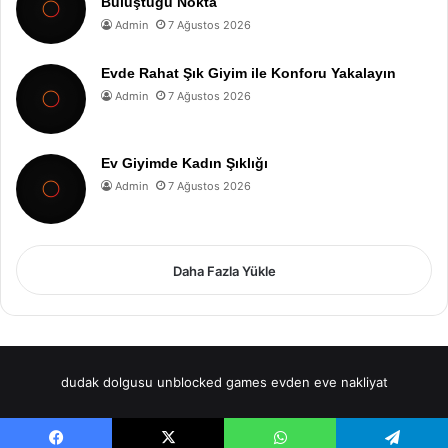
Buluştuğu Nokta
Admin
7 Ağustos 2026
Evde Rahat Şık Giyim ile Konforu Yakalayın
Admin
7 Ağustos 2026
Ev Giyimde Kadın Şıklığı
Admin
7 Ağustos 2026
Daha Fazla Yükle
dudak dolgusu
unblocked games
evden eve nakliyat