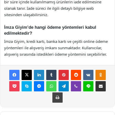
bir süre içinde kullanılmamış ürünlerin iade edilmesine
olanak tanır. İade süreci ile ilgili detaylı bilgiye web
sitesinden ulaşabilirsiniz.
İmza Giyim’de hangi ödeme yöntemleri kabul
edilmektedir?
İmza Giyim, kredi kartı, banka kartı ve çeşitli online ödeme
yöntemleri ile alışveriş imkanı sunmaktadır. Kullanıcılar,
alışveriş sırasında istedikleri ödeme yöntemini seçebilirler.
Facebook
X
LinkedIn
Tumblr
Pinterest
Reddit
VKontakte
Odnok
Pocket
Skype
Messenger
WhatsApp
Telegram
Viber
Line
E-Posta ile payla
Yazdır