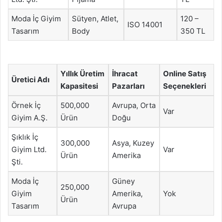
Moda İç Giyim
Sütyen, Atlet,
120 –
ISO 14001
Tasarım
Body
350 TL
Yıllık Üretim
İhracat
Online Satış
Üretici Adı
Kapasitesi
Pazarları
Seçenekleri
Örnek İç
500,000
Avrupa, Orta
Var
Giyim A.Ş.
Ürün
Doğu
Şıklık İç
300,000
Asya, Kuzey
Giyim Ltd.
Var
Ürün
Amerika
Şti.
Moda İç
Güney
250,000
Giyim
Amerika,
Yok
Ürün
Tasarım
Avrupa