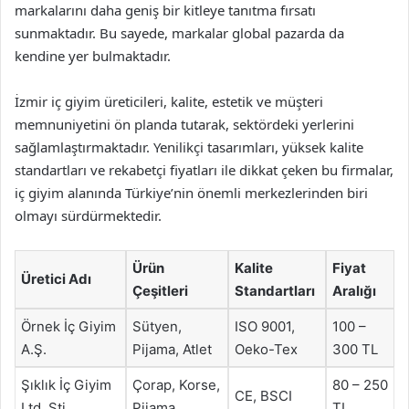
markalarını daha geniş bir kitleye tanıtma fırsatı
sunmaktadır. Bu sayede, markalar global pazarda da
kendine yer bulmaktadır.
İzmir iç giyim üreticileri, kalite, estetik ve müşteri
memnuniyetini ön planda tutarak, sektördeki yerlerini
sağlamlaştırmaktadır. Yenilikçi tasarımları, yüksek kalite
standartları ve rekabetçi fiyatları ile dikkat çeken bu firmalar,
iç giyim alanında Türkiye’nin önemli merkezlerinden biri
olmayı sürdürmektedir.
Ürün
Kalite
Fiyat
Üretici Adı
Çeşitleri
Standartları
Aralığı
Örnek İç Giyim
Sütyen,
ISO 9001,
100 –
A.Ş.
Pijama, Atlet
Oeko-Tex
300 TL
Şıklık İç Giyim
Çorap, Korse,
80 – 250
CE, BSCI
Ltd. Şti.
Pijama
TL