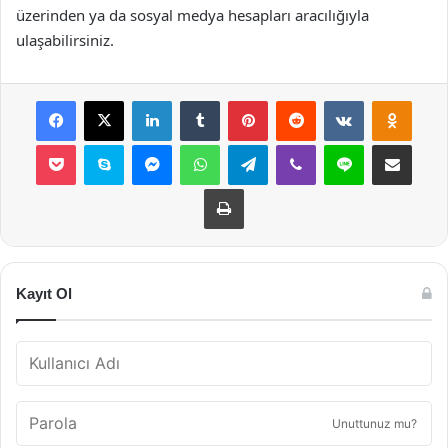
üzerinden ya da sosyal medya hesapları aracılığıyla
ulaşabilirsiniz.
Facebook
X
LinkedIn
Tumblr
Pinterest
Reddit
VKontakte
Odnok
Pocket
Skype
Messenger
WhatsApp
Telegram
Viber
Line
E-Posta ile payla
Yazdır
Kayıt Ol
Unuttunuz mu?