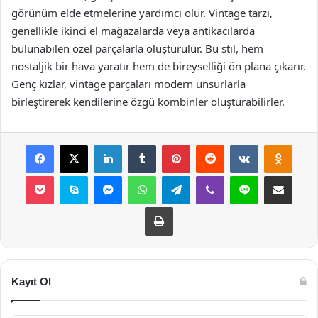
görünüm elde etmelerine yardımcı olur. Vintage tarzı,
genellikle ikinci el mağazalarda veya antikacılarda
bulunabilen özel parçalarla oluşturulur. Bu stil, hem
nostaljik bir hava yaratır hem de bireyselliği ön plana çıkarır.
Genç kızlar, vintage parçaları modern unsurlarla
birleştirerek kendilerine özgü kombinler oluşturabilirler.
Facebook
X
LinkedIn
Tumblr
Pinterest
Reddit
VKontakte
Odnok
Pocket
Skype
Messenger
WhatsApp
Telegram
Viber
Line
E-Posta ile payla
Yazdır
Kayıt Ol