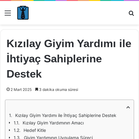
Menü
Ar
Kızılay Giyim Yardımı ile
İhtiyaç Sahiplerine
Destek
2 Mart 2025
3 dakika okuma süresi
Kızılay Giyim Yardımı ile İhtiyaç Sahiplerine Destek
Kızılay Giyim Yardımının Amacı
Hedef Kitle
Giyim Yardımının Uygulama Süreci