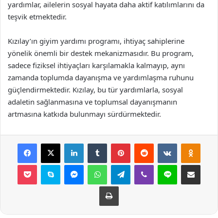
yardımlar, ailelerin sosyal hayata daha aktif katılımlarını da
teşvik etmektedir.
Kızılay’ın giyim yardımı programı, ihtiyaç sahiplerine
yönelik önemli bir destek mekanizmasıdır. Bu program,
sadece fiziksel ihtiyaçları karşılamakla kalmayıp, aynı
zamanda toplumda dayanışma ve yardımlaşma ruhunu
güçlendirmektedir. Kızılay, bu tür yardımlarla, sosyal
adaletin sağlanmasına ve toplumsal dayanışmanın
artmasına katkıda bulunmayı sürdürmektedir.
Facebook
X
LinkedIn
Tumblr
Pinterest
Reddit
VKontakte
Odnok
Pocket
Skype
Messenger
WhatsApp
Telegram
Viber
Line
E-Posta ile payla
Yazdır