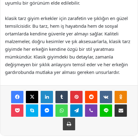
uyumlu bir görünüm elde edilebilir.
klasik tarz giyim erkekler için zarafetin ve şıklığın en güzel
temsilcisidir. Bu tarz, hem iş hayatında hem de sosyal
ortamlarda kendine güvenle yer almayı sağlar. Kaliteli
malzemeler, doğru kesimler ve şık aksesuarlarla, klasik tarz
giyimde her erkeğin kendine özgü bir stil yaratması
mümkündür. Klasik giyimdeki bu detaylar, zamanla
değişmeyen bir şıklık anlayışını temsil eder ve her erkeğin
gardırobunda mutlaka yer alması gereken unsurlardır.
Facebook
X
LinkedIn
Tumblr
Pinterest
Reddit
VKontakte
Odnok
Pocket
Skype
Messenger
WhatsApp
Telegram
Viber
Line
E-Posta ile payla
Yazdır