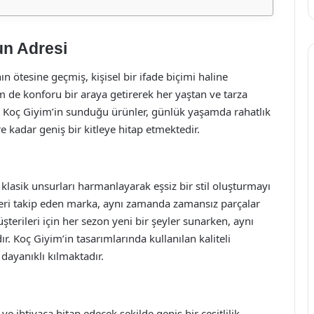
un Adresi
ötesine geçmiş, kişisel bir ifade biçimi haline
m de konforu bir araya getirerek her yaştan ve tarza
. Koç Giyim’in sunduğu ürünler, günlük yaşamda rahatlık
e kadar geniş bir kitleye hitap etmektedir.
asik unsurları harmanlayarak eşsiz bir stil oluşturmayı
ri takip eden marka, aynı zamanda zamansız parçalar
erileri için her sezon yeni bir şeyler sunarken, aynı
 Koç Giyim’in tasarımlarında kullanılan kaliteli
 dayanıklı kılmaktadır.
 ihtiyaca hitap edecek şekilde geniş bir çeşitlilik