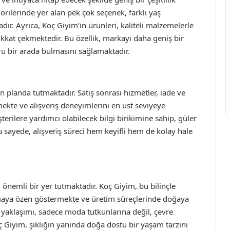
rilerinde yer alan pek çok seçenek, farklı yaş
adır. Ayrıca, Koç Giyim’in ürünleri, kaliteli malzemelerle
ikkat çekmektedir. Bu özellik, markayı daha geniş bir
oru bir arada bulmasını sağlamaktadır.
planda tutmaktadır. Satış sonrası hizmetler, iade ve
mekte ve alışveriş deneyimlerini en üst seviyeye
erilere yardımcı olabilecek bilgi birikimine sahip, güler
 sayede, alışveriş süreci hem keyifli hem de kolay hale
nemli bir yer tutmaktadır. Koç Giyim, bu bilinçle
maya özen göstermekte ve üretim süreçlerinde doğaya
aklaşımı, sadece moda tutkunlarına değil, çevre
oç Giyim, şıklığın yanında doğa dostu bir yaşam tarzını