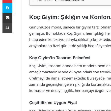
Skype
E-Posta ile paylaş
Koç Giyim: Şıklığın ve Konfor
Yazdır
Günümüzde moda, sadece bir giyim tarzı olmanın 
gelmiştir. Bu noktada Koç Giyim, hem şıklığı he
hitap eden koleksiyonlarıyla dikkat çekmektedir
arayanlardan özel günlerde şıklığı hedefleyenler
Koç Giyim’in Tasarım Felsefesi
Koç Giyim, tasarımlarında hem modern hem de kl
amaçlamaktadır. Moda dünyasındaki son trendle
üretmeyi de ihmal etmemektedir. Bu sayede, müşt
zamanda geçmişten gelen şıklığı da korumaktadır.
kumaşlar ve detaylı işçilik, her parçayı özgün ve
Çeşitlilik ve Uygun Fiyat
Koç Giyim’in sunduğu ürün yelpazesi, her zevke ve