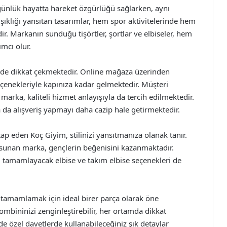
günlük hayatta hareket özgürlüğü sağlarken, aynı
şıklığı yansıtan tasarımlar, hem spor aktivitelerinde hem
r. Markanın sunduğu tişörtler, şortlar ve elbiseler, hem
mcı olur.
le de dikkat çekmektedir. Online mağaza üzerinden
seçenekleriyle kapınıza kadar gelmektedir. Müşteri
arka, kaliteli hizmet anlayışıyla da tercih edilmektedir.
 da alışveriş yapmayı daha cazip hale getirmektedir.
ap eden Koç Giyim, stilinizi yansıtmanıza olanak tanır.
e sunan marka, gençlerin beğenisini kazanmaktadır.
zı tamamlayacak elbise ve takım elbise seçenekleri de
ı tamamlamak için ideal birer parça olarak öne
kombininizi zenginleştirebilir, her ortamda dikkat
e özel davetlerde kullanabileceğiniz şık detaylar