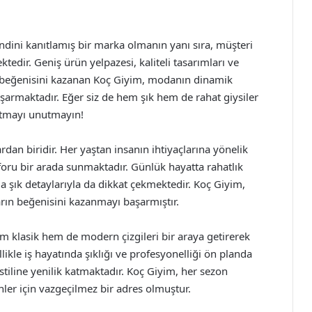
ndini kanıtlamış bir marka olmanın yanı sıra, müşteri
dir. Geniş ürün yelpazesi, kaliteli tasarımları ve
in beğenisini kazanan Koç Giyim, modanın dinamik
rmaktadır. Eğer siz de hem şık hem de rahat giysiler
 atmayı unutmayın!
n biridir. Her yaştan insanın ihtiyaçlarına yönelik
foru bir arada sunmaktadır. Günlük hayatta rahatlık
da şık detaylarıyla da dikkat çekmektedir. Koç Giyim,
ların beğenisini kazanmayı başarmıştır.
m klasik hem de modern çizgileri bir araya getirerek
likle iş hayatında şıklığı ve profesyonelliği ön planda
 stiline yenilik katmaktadır. Koç Giyim, her sezon
ler için vazgeçilmez bir adres olmuştur.