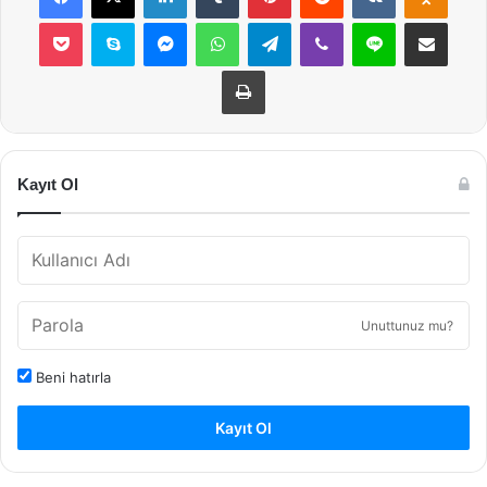
Pocket
Skype
Messenger
WhatsApp
Telegram
Viber
Line
E-Posta ile payla
Yazdır
Kayıt Ol
Unuttunuz mu?
Beni hatırla
Kayıt Ol