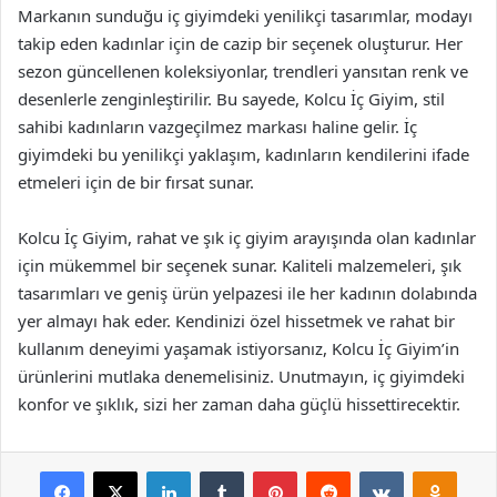
Markanın sunduğu iç giyimdeki yenilikçi tasarımlar, modayı
takip eden kadınlar için de cazip bir seçenek oluşturur. Her
sezon güncellenen koleksiyonlar, trendleri yansıtan renk ve
desenlerle zenginleştirilir. Bu sayede, Kolcu İç Giyim, stil
sahibi kadınların vazgeçilmez markası haline gelir. İç
giyimdeki bu yenilikçi yaklaşım, kadınların kendilerini ifade
etmeleri için de bir fırsat sunar.
Kolcu İç Giyim, rahat ve şık iç giyim arayışında olan kadınlar
için mükemmel bir seçenek sunar. Kaliteli malzemeleri, şık
tasarımları ve geniş ürün yelpazesi ile her kadının dolabında
yer almayı hak eder. Kendinizi özel hissetmek ve rahat bir
kullanım deneyimi yaşamak istiyorsanız, Kolcu İç Giyim’in
ürünlerini mutlaka denemelisiniz. Unutmayın, iç giyimdeki
konfor ve şıklık, sizi her zaman daha güçlü hissettirecektir.
Facebook
X
LinkedIn
Tumblr
Pinterest
Reddit
VKontakte
Odnok