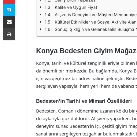
Skype
Kalite ve Uygun Fiyat
Alışveriş Deneyimi ve Müşteri Memnuniye
E-Posta ile paylaş
Kültürel Etkinlikler ve Sosyal Aktivite Alanl
Yazdır
Sonuç: Şıklığın ve Gelenekselin Buluşma 
Konya Bedesten Giyim Mağazala
Konya, tarihi ve kültürel zenginlikleriyle bilinen
da önemli bir merkezdir. Bu bağlamda, Konya Bed
için vazgeçilmez bir adres haline gelmiştir. Bed
sergileyen yapısıyla, hem yerli hem de yabancı tu
Bedesten’in Tarihi ve Mimari Özellikleri
Bedesten, Osmanlı dönemine uzanan köklü bir geçm
detaylarıyla göz doldurur. Alışveriş yaparken, bu 
deneyim sunar. Bedesten’in içi, çeşitli giyim mağ
sanatlarını sergileyen tezgahlar bulunmaktadır. 