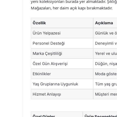
yeni koleksiyonları burada yer almaktadır. Şıkl
Mağazaları, her daim açık kapı bırakmaktadır.
Özellik
Açıklama
Ürün Yelpazesi
Günlük ve ö
Personel Desteği
Deneyimli v
Marka Çeşitliliği
Yerel ve ulu
Özel Gün Alışverişi
Düğün, nişan
Etkinlikler
Moda gösteri
Yaş Gruplarına Uygunluk
Tüm yaş gru
Hizmet Anlayışı
Müşteri mem
Özel Günler
Ürün Seçenekler