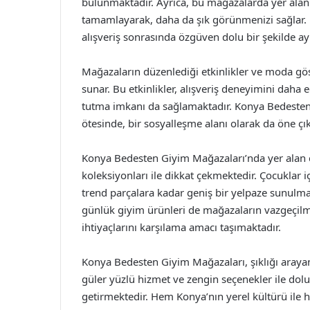
bulunmaktadır. Ayrıca, bu mağazalarda yer alan 
tamamlayarak, daha da şık görünmenizi sağlar. Mü
alışveriş sonrasında özgüven dolu bir şekilde ay
Mağazaların düzenlediği etkinlikler ve moda göste
sunar. Bu etkinlikler, alışveriş deneyimini daha
tutma imkanı da sağlamaktadır. Konya Bedesten 
ötesinde, bir sosyalleşme alanı olarak da öne çı
Konya Bedesten Giyim Mağazaları’nda yer alan ç
koleksiyonları ile dikkat çekmektedir. Çocuklar i
trend parçalara kadar geniş bir yelpaze sunulma
günlük giyim ürünleri de mağazaların vazgeçilmezl
ihtiyaçlarını karşılama amacı taşımaktadır.
Konya Bedesten Giyim Mağazaları, şıklığı arayan he
güler yüzlü hizmet ve zengin seçenekler ile dolu 
getirmektedir. Hem Konya’nın yerel kültürü ile