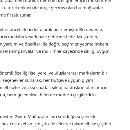
. Burada, hem günlük hem de özel günler için mükemmel
kültürel dokusu ile iç içe geçmiş olan bu mağazalar,
e fırsatı sunar.
i öncelikli hedef olarak belirlemiştir. Bu nedenle,
ürecini daha keyifli hale getirmektedir. Müşteriler,
in yardım ve önerileri ile doğru seçimler yapma imkanı
sel kampanyalar ve indirimler sayesinde şıklığı uygun
emli özelliği ise, yerel ve uluslararası markaların bir
lı seçenekler sunarak, her bütçeye uygun giyim
ım elbiseler ve aksesuarlar, şıklığına düşkün olanlar için
rda, hem geleneksel hem de modern çizgilerdeki
 Bedesten Giyim Mağazaları’nın sunduğu seçenekler
ek çok özel an için şık elbiseler ve takım elbise çeşitleri