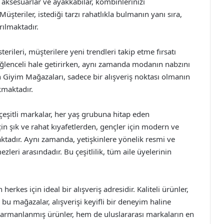
aksesuarlar ve ayakkabılar, kombinlerinizi
şteriler, istediği tarzı rahatlıkla bulmanın yanı sıra,
rılmaktadır.
rileri, müşterilere yeni trendleri takip etme fırsatı
 eğlenceli hale getirirken, aynı zamanda modanın nabzını
Giyim Mağazaları, sadece bir alışveriş noktası olmanın
kmaktadır.
eşitli markalar, her yaş grubuna hitap eden
çin şık ve rahat kıyafetlerden, gençler için modern ve
ktadır. Aynı zamanda, yetişkinlere yönelik resmi ve
eri arasındadır. Bu çeşitlilik, tüm aile üyelerinin
rkes için ideal bir alışveriş adresidir. Kaliteli ürünler,
bu mağazalar, alışverişi keyifli bir deneyim haline
 harmanlanmış ürünler, hem de uluslararası markaların en