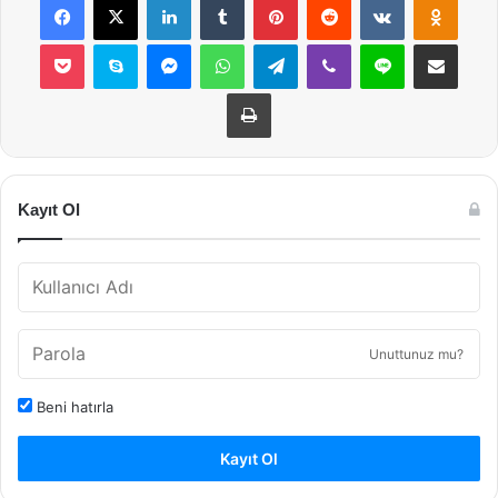
Pocket
Skype
Messenger
WhatsApp
Telegram
Viber
Line
E-Posta ile payla
Yazdır
Kayıt Ol
Unuttunuz mu?
Beni hatırla
Kayıt Ol