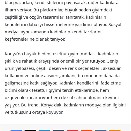
blog yazarları, kendi stillerini paylaşarak, diğer kadınlara
ilham veriyor. Bu platformlar, büyük beden giyimdeki
çeşitliliği ve özgün tasarımları tanıtarak, kadınların
kendilerini daha iyi hissetmelerine yardımcı oluyor. Sosyal
medya, aynı zamanda kadınların kendi tarzlarını
keşfetmelerine olanak tanıyor.
Konya’da büyük beden tesettür giyim modası, kadınların
şıklık ve rahatlık arayışında önemli bir yer tutuyor. Geniş
ürün yelpazesi, çeşitli desen ve renk seçenekleri, aksesuar
kullanımı ve online alışveriş imkanı, bu modanın daha da
gelişmesine katkı sağlıyor. Kadınlar, kendilerini ifade etme
biçimi olarak tesettür giyimi tercih ettiklerinde, hem
özgüvenlerini artırıyor hem de stil sahibi olmanın keyfini
yaşıyor. Bu trend, Konya’daki kadınların modaya olan ilgisini
ve tutkusunu ortaya koyuyor.
Facebook
X
LinkedIn
Tumblr
Pinterest
Reddit
VKontakte
Odnok