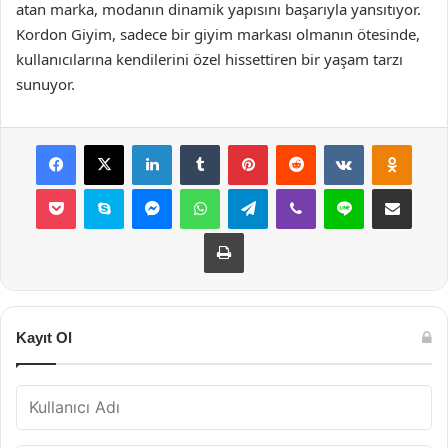
atan marka, modanın dinamik yapısını başarıyla yansıtıyor.
Kordon Giyim, sadece bir giyim markası olmanın ötesinde,
kullanıcılarına kendilerini özel hissettiren bir yaşam tarzı
sunuyor.
Facebook
X
LinkedIn
Tumblr
Pinterest
Reddit
VKontakte
Odnok
Pocket
Skype
Messenger
WhatsApp
Telegram
Viber
Line
E-Posta ile payla
Yazdır
Kayıt Ol