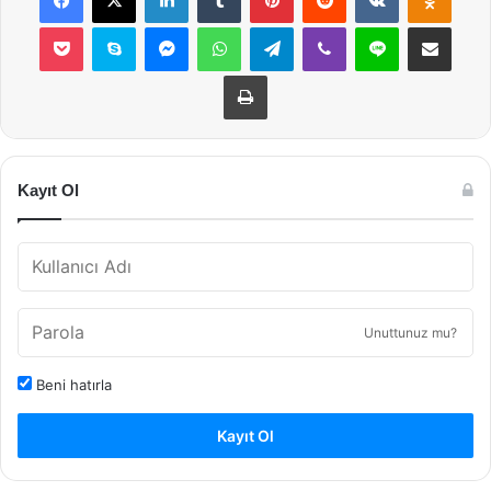
Pocket
Skype
Messenger
WhatsApp
Telegram
Viber
Line
E-Posta ile payla
Yazdır
Kayıt Ol
Unuttunuz mu?
Beni hatırla
Kayıt Ol