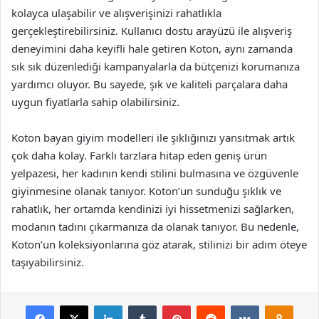
kolayca ulaşabilir ve alışverişinizi rahatlıkla
gerçekleştirebilirsiniz. Kullanıcı dostu arayüzü ile alışveriş
deneyimini daha keyifli hale getiren Koton, aynı zamanda
sık sık düzenlediği kampanyalarla da bütçenizi korumanıza
yardımcı oluyor. Bu sayede, şık ve kaliteli parçalara daha
uygun fiyatlarla sahip olabilirsiniz.
Koton bayan giyim modelleri ile şıklığınızı yansıtmak artık
çok daha kolay. Farklı tarzlara hitap eden geniş ürün
yelpazesi, her kadının kendi stilini bulmasına ve özgüvenle
giyinmesine olanak tanıyor. Koton’un sunduğu şıklık ve
rahatlık, her ortamda kendinizi iyi hissetmenizi sağlarken,
modanın tadını çıkarmanıza da olanak tanıyor. Bu nedenle,
Koton’un koleksiyonlarına göz atarak, stilinizi bir adım öteye
taşıyabilirsiniz.
Facebook
X
LinkedIn
Tumblr
Pinterest
Reddit
VKontakte
Odnok