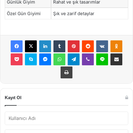
Günlük Giyim
Rahat ve şık tasarımlar
Özel Gün Giyimi
Şık ve zarif detaylar
Facebook
X
LinkedIn
Tumblr
Pinterest
Reddit
VKontakte
Odnok
Pocket
Skype
Messenger
WhatsApp
Telegram
Viber
Line
E-Posta ile payla
Yazdır
Kayıt Ol