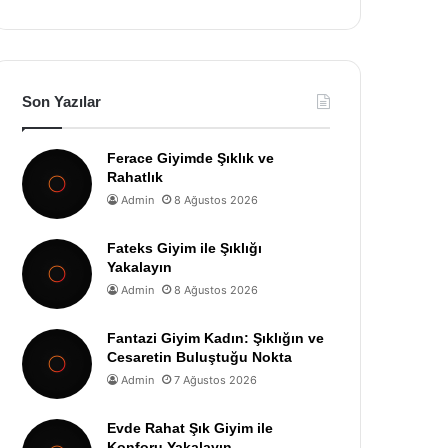
Son Yazılar
Ferace Giyimde Şıklık ve
Rahatlık
Admin
8 Ağustos 2026
Fateks Giyim ile Şıklığı
Yakalayın
Admin
8 Ağustos 2026
Fantazi Giyim Kadın: Şıklığın ve
Cesaretin Buluştuğu Nokta
Admin
7 Ağustos 2026
Evde Rahat Şık Giyim ile
Konforu Yakalayın