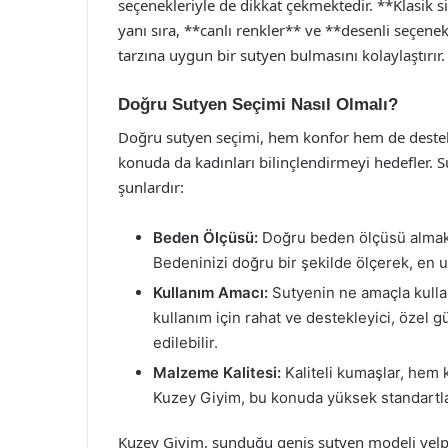
seçenekleriyle de dikkat çekmektedir. **Klasik s
yanı sıra, **canlı renkler** ve **desenli seçenek
tarzına uygun bir sutyen bulmasını kolaylaştırır.
Doğru Sutyen Seçimi Nasıl Olmalı?
Doğru sutyen seçimi, hem konfor hem de destek
konuda da kadınları bilinçlendirmeyi hedefler. 
şunlardır:
Beden Ölçüsü:
Doğru beden ölçüsü almak, 
Bedeninizi doğru bir şekilde ölçerek, en u
Kullanım Amacı:
Sutyenin ne amaçla kulla
kullanım için rahat ve destekleyici, özel g
edilebilir.
Malzeme Kalitesi:
Kaliteli kumaşlar, hem 
Kuzey Giyim, bu konuda yüksek standartlar
Kuzey Giyim, sunduğu geniş sutyen modeli yelpa