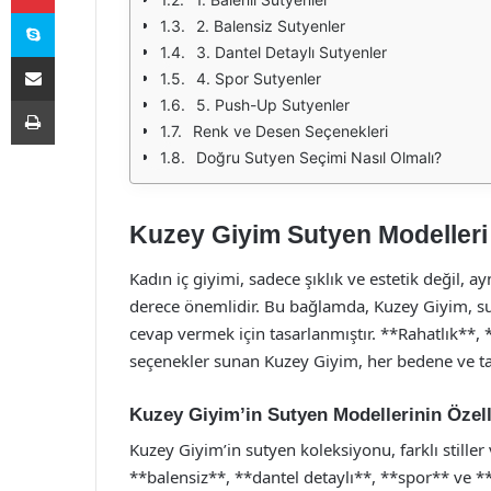
Skype
2. Balensiz Sutyenler
3. Dantel Detaylı Sutyenler
E-Posta ile paylaş
4. Spor Sutyenler
Yazdır
5. Push-Up Sutyenler
Renk ve Desen Seçenekleri
Doğru Sutyen Seçimi Nasıl Olmalı?
Kuzey Giyim Sutyen Modelleri 
Kadın iç giyimi, sadece şıklık ve estetik değil,
derece önemlidir. Bu bağlamda, Kuzey Giyim, sun
cevap vermek için tasarlanmıştır. **Rahatlık**, *
seçenekler sunan Kuzey Giyim, her bedene ve ta
Kuzey Giyim’in Sutyen Modellerinin Özell
Kuzey Giyim’in sutyen koleksiyonu, farklı stiller 
**balensiz**, **dantel detaylı**, **spor** ve **