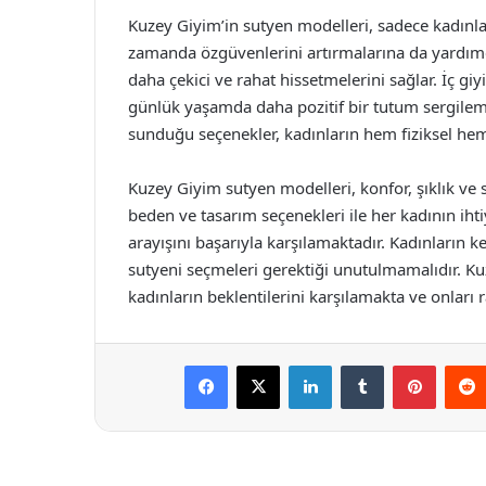
Kuzey Giyim’in sutyen modelleri, sadece kadınlar
zamanda özgüvenlerini artırmalarına da yardımcı
daha çekici ve rahat hissetmelerini sağlar. İç g
günlük yaşamda daha pozitif bir tutum sergilem
sunduğu seçenekler, kadınların hem fiziksel hem 
Kuzey Giyim sutyen modelleri, konfor, şıklık ve 
beden ve tasarım seçenekleri ile her kadının iht
arayışını başarıyla karşılamaktadır. Kadınların k
sutyeni seçmeleri gerektiği unutulmamalıdır. K
kadınların beklentilerini karşılamakta ve onları
Facebook
X
LinkedIn
Tumblr
Pintere