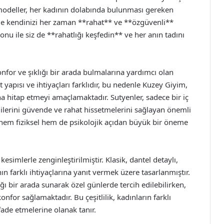
 modeller, her kadının dolabında bulunması gereken
 ile kendinizi her zaman **rahat** ve **özgüvenli**
onu ile siz de **rahatlığı keşfedin** ve her anın tadını
for ve şıklığı bir arada bulmalarına yardımcı olan
yapısı ve ihtiyaçları farklıdır, bu nedenle Kuzey Giyim,
na hitap etmeyi amaçlamaktadır. Sutyenler, sadece bir iç
ilerini güvende ve rahat hissetmelerini sağlayan önemli
 hem fiziksel hem de psikolojik açıdan büyük bir öneme
kesimlerle zenginleştirilmiştir. Klasik, dantel detaylı,
ın farklı ihtiyaçlarına yanıt vermek üzere tasarlanmıştır.
lığı bir arada sunarak özel günlerde tercih edilebilirken,
or sağlamaktadır. Bu çeşitlilik, kadınların farklı
fade etmelerine olanak tanır.