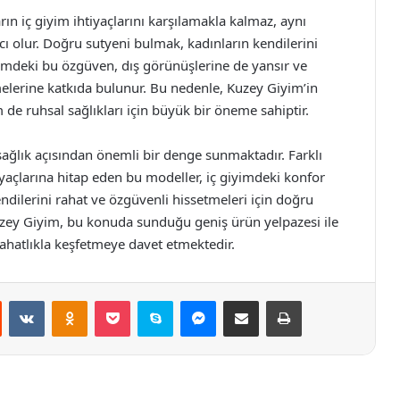
ın iç giyim ihtiyaçlarını karşılamakla kalmaz, aynı
 olur. Doğru sutyeni bulmak, kadınların kendilerini
iyimdeki bu özgüven, dış görünüşlerine de yansır ve
elerine katkıda bulunur. Bu nedenle, Kuzey Giyim’in
de ruhsal sağlıkları için büyük bir öneme sahiptir.
sağlık açısından önemli bir denge sunmaktadır. Farklı
iyaçlarına hitap eden bu modeller, iç giyimdeki konfor
endilerini rahat ve özgüvenli hissetmeleri için doğru
uzey Giyim, bu konuda sunduğu geniş ürün yelpazesi ile
 rahatlıkla keşfetmeye davet etmektedir.
st
Reddit
VKontakte
Odnoklassniki
Pocket
Skype
Messenger
E-Posta ile paylaş
Yazdır