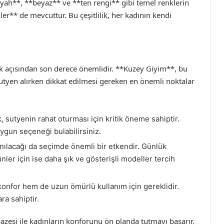
iyah**, **beyaz** ve **ten rengi** gibi temel renklerin
ler** de mevcuttur. Bu çeşitlilik, her kadının kendi
 açısından son derece önemlidir. **Kuzey Giyim**, bu
Sutyen alırken dikkat edilmesi gereken en önemli noktalar
sutyenin rahat oturması için kritik öneme sahiptir.
ygun seçeneği bulabilirsiniz.
nılacağı da seçimde önemli bir etkendir. Günlük
ünler için ise daha şık ve gösterişli modeller tercih
konfor hem de uzun ömürlü kullanım için gereklidir.
a sahiptir.
zesi ile kadınların konforunu ön planda tutmayı başarır.