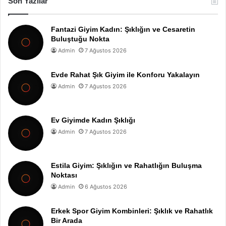
Son Yazılar
Fantazi Giyim Kadın: Şıklığın ve Cesaretin
Buluştuğu Nokta
Admin
7 Ağustos 2026
Evde Rahat Şık Giyim ile Konforu Yakalayın
Admin
7 Ağustos 2026
Ev Giyimde Kadın Şıklığı
Admin
7 Ağustos 2026
Estila Giyim: Şıklığın ve Rahatlığın Buluşma
Noktası
Admin
6 Ağustos 2026
Erkek Spor Giyim Kombinleri: Şıklık ve Rahatlık
Bir Arada