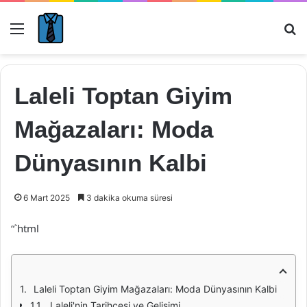
Menü
Ar
Laleli Toptan Giyim
Mağazaları: Moda
Dünyasının Kalbi
6 Mart 2025
3 dakika okuma süresi
“`html
Laleli Toptan Giyim Mağazaları: Moda Dünyasının Kalbi
Laleli'nin Tarihçesi ve Gelişimi