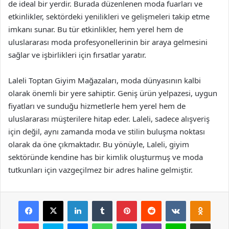
de ideal bir yerdir. Burada düzenlenen moda fuarları ve
etkinlikler, sektördeki yenilikleri ve gelişmeleri takip etme
imkanı sunar. Bu tür etkinlikler, hem yerel hem de
uluslararası moda profesyonellerinin bir araya gelmesini
sağlar ve işbirlikleri için fırsatlar yaratır.
Laleli Toptan Giyim Mağazaları, moda dünyasının kalbi
olarak önemli bir yere sahiptir. Geniş ürün yelpazesi, uygun
fiyatları ve sunduğu hizmetlerle hem yerel hem de
uluslararası müşterilere hitap eder. Laleli, sadece alışveriş
için değil, aynı zamanda moda ve stilin buluşma noktası
olarak da öne çıkmaktadır. Bu yönüyle, Laleli, giyim
sektöründe kendine has bir kimlik oluşturmuş ve moda
tutkunları için vazgeçilmez bir adres haline gelmiştir.
Facebook
X
LinkedIn
Tumblr
Pinterest
Reddit
VKontakte
Odnok
Pocket
Skype
Messenger
WhatsApp
Telegram
Viber
Line
E-Posta ile payla