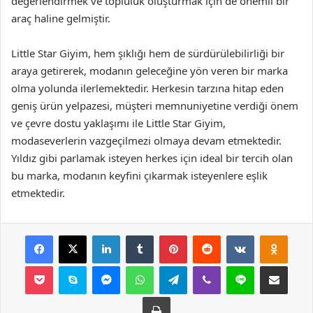
değerlendirmek ve topluluk oluşturmak için de önemli bir
araç haline gelmiştir.
Little Star Giyim, hem şıklığı hem de sürdürülebilirliği bir
araya getirerek, modanın geleceğine yön veren bir marka
olma yolunda ilerlemektedir. Herkesin tarzına hitap eden
geniş ürün yelpazesi, müşteri memnuniyetine verdiği önem
ve çevre dostu yaklaşımı ile Little Star Giyim,
modaseverlerin vazgeçilmezi olmaya devam etmektedir.
Yıldız gibi parlamak isteyen herkes için ideal bir tercih olan
bu marka, modanın keyfini çıkarmak isteyenlere eşlik
etmektedir.
Facebook
X
LinkedIn
Tumblr
Pinterest
Reddit
VKontakte
Odnok
Pocket
Skype
Messenger
WhatsApp
Telegram
Viber
Line
E-Posta ile payla
Yazdır