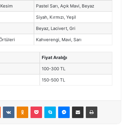
 Kesim
Pastel Sarı, Açık Mavi, Beyaz
Siyah, Kırmızı, Yeşil
Beyaz, Lacivert, Gri
Örtüleri
Kahverengi, Mavi, Sarı
Fiyat Aralığı
100-300 TL
150-500 TL
st
Reddit
VKontakte
Odnoklassniki
Pocket
Skype
Messenger
E-Posta ile paylaş
Yazdır