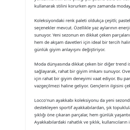
kullanarak stilini korurken aynı zamanda moda
Koleksiyondaki renk paleti oldukça çeşitli; past
seçenekler mevcut. Özellikle yaz aylarının enerj
sunuyor. Yeni sezonun en dikkat çeken parçalar
hem de akşam davetleri için ideal bir tercih halin
günlük giyim anlayışını değiştiriyor.
Moda dünyasında dikkat çeken bir diğer trend i
sağlayarak, rahat bir giyim imkanı sunuyor. Over
için rahat bir giyim deneyimi vaat ediyor. Bu pa
vazgeçilmezi haline geliyor. Gençlerin ilgisini ç
Locco’nun ayakkabı koleksiyonu da yeni sezonda
destekleyen sportif ayakkabılardan, şık topuklul
şıklığı öne çıkaran parçalar, hem günlük yaşantıd
Ayakkabılardaki rahatlık ve şıklık, kullanıcıların i