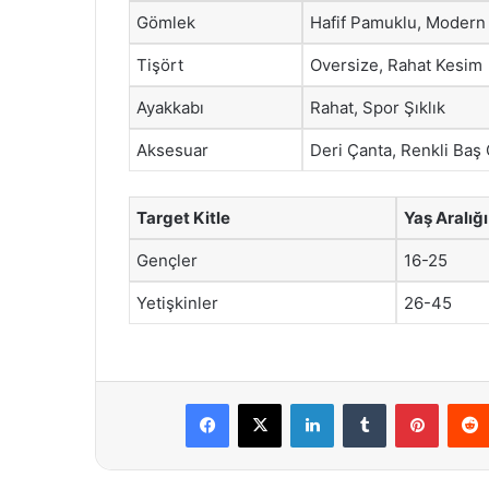
Gömlek
Hafif Pamuklu, Modern
Tişört
Oversize, Rahat Kesim
Ayakkabı
Rahat, Spor Şıklık
Aksesuar
Deri Çanta, Renkli Baş 
Target Kitle
Yaş Aralığı
Gençler
16-25
Yetişkinler
26-45
Facebook
X
LinkedIn
Tumblr
Pintere