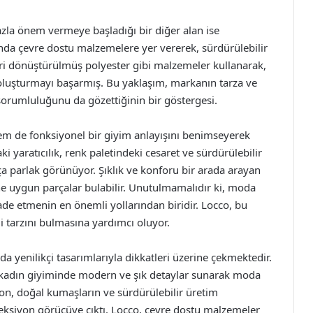
a önem vermeye başladığı bir diğer alan ise
unda çevre dostu malzemelere yer vererek, sürdürülebilir
ri dönüştürülmüş polyester gibi malzemeler kullanarak,
oluşturmayı başarmış. Bu yaklaşım, markanın tarza ve
 sorumluluğunu da gözettiğinin bir göstergesi.
em de fonksiyonel bir giyim anlayışını benimseyerek
i yaratıcılık, renk paletindeki cesaret ve sürdürülebilir
a parlak görünüyor. Şıklık ve konforu bir arada arayan
e uygun parçalar bulabilir. Unutulmamalıdır ki, moda
de etmenin en önemli yollarından biridir. Locco, bu
i tarzını bulmasına yardımcı oluyor.
 yenilikçi tasarımlarıyla dikkatleri üzerine çekmektedir.
kadın giyiminde modern ve şık detaylar sunarak moda
on, doğal kumaşların ve sürdürülebilir üretim
oleksiyon görücüye çıktı. Locco, çevre dostu malzemeler