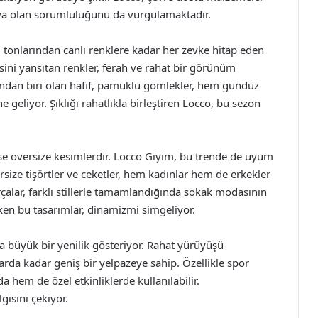
ya olan sorumluluğunu da vurgulamaktadır.
el tonlarından canlı renklere kadar her zevke hitap eden
isini yansıtan renkler, ferah ve rahat bir görünüm
ından biri olan hafif, pamuklu gömlekler, hem gündüz
e geliyor. Şıklığı rahatlıkla birleştiren Locco, bu sezon
se oversize kesimlerdir. Locco Giyim, bu trende de uyum
size tişörtler ve ceketler, hem kadınlar hem de erkekler
rçalar, farklı stillerle tamamlandığında sokak modasının
eken bu tasarımlar, dinamizmi simgeliyor.
 büyük bir yenilik gösteriyor. Rahat yürüyüşü
arda kadar geniş bir yelpazeye sahip. Özellikle spor
a hem de özel etkinliklerde kullanılabilir.
lgisini çekiyor.