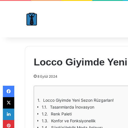
Locco Giyimde Yeni
8 Eylül 2024
Facebook
X
Locco Giyimde Yeni Sezon Rüzgarları!
Tasarımlarda İnovasyon
LinkedIn
Renk Paleti
Pinterest
Konfor ve Fonksiyonellik
Sürdürülebilir Moda Anlayışı