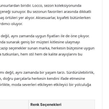
unsurlardan biridir. Locco, sezon koleksiyonunda
eneği sunuyor. Bu sezonun favorileri arasında dikkatli
aş örtüleri yer alıyor. Aksesuarlar, kıyafeti bütünlerken
rdımcı oluyor.
 değil, aynı zamanda uygun fiyatları ile de öne çıkıyor.
ında sunarak geniş bir müşteri kitlesine ulaşmayı
n cazip seçenekler sunan marka, herkesin bütçesine uygun
 tutkunları, hem stil hem de kalite arayışlarını bu
ı değil, aynı zamanda bir yaşam tarzı. Sürdürülebilirlik,
on, doğru parçalarla herkesin kendini ifade etmesine
rlikte, moda severleri etkileyen etkileyici bir yolculuğa
Renk Seçenekleri