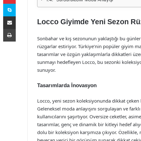
Skype
E-Posta ile paylaş
Locco Giyimde Yeni Sezon Rüz
Yazdır
Sonbahar ve kış sezonunun yaklaştığı bu günler
rüzgarlar estiriyor. Türkiye’nin popüler giyim m
tasarımlar ve özgün yaklaşımlarla dikkatleri üze
sunmayı hedefleyen Locco, bu sezonki koleksiyon
sunuyor.
Tasarımlarda İnovasyon
Locco, yeni sezon koleksiyonunda dikkat çeken bi
Geleneksel moda anlayışını sorgulayan ve farklı 
kullanıcılarını şaşırtıyor. Oversize ceketler, asim
tasarımlar, genç ve dinamik bir kitleyi hedef al
dolu bir koleksiyon karşımıza çıkıyor. Özellikle, r
heyecan verici bir görünüm sunarak dikkat çekiy