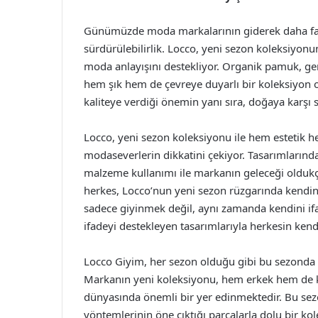
Günümüzde moda markalarının giderek daha fazl
sürdürülebilirlik. Locco, yeni sezon koleksiyon
moda anlayışını destekliyor. Organik pamuk, ge
hem şık hem de çevreye duyarlı bir koleksiyon 
kaliteye verdiği önemin yanı sıra, doğaya karşı
Locco, yeni sezon koleksiyonu ile hem estetik h
modaseverlerin dikkatini çekiyor. Tasarımlarındak
malzeme kullanımı ile markanın geleceği oldukç
herkes, Locco’nun yeni sezon rüzgarında kendin
sadece giyinmek değil, aynı zamanda kendini ifa
ifadeyi destekleyen tasarımlarıyla herkesin kend
Locco Giyim, her sezon olduğu gibi bu sezonda da
Markanın yeni koleksiyonu, hem erkek hem de 
dünyasında önemli bir yer edinmektedir. Bu sez
yöntemlerinin öne çıktığı parçalarla dolu bir k