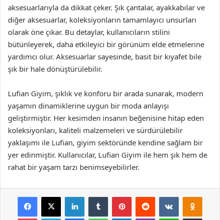
aksesuarlarıyla da dikkat çeker. Şık çantalar, ayakkabılar ve
diğer aksesuarlar, koleksiyonların tamamlayıcı unsurları
olarak öne çıkar. Bu detaylar, kullanıcıların stilini
bütünleyerek, daha etkileyici bir görünüm elde etmelerine
yardımcı olur. Aksesuarlar sayesinde, basit bir kıyafet bile
şık bir hale dönüştürülebilir.
Lufian Giyim, şıklık ve konforu bir arada sunarak, modern
yaşamın dinamiklerine uygun bir moda anlayışı
geliştirmiştir. Her kesimden insanın beğenisine hitap eden
koleksiyonları, kaliteli malzemeleri ve sürdürülebilir
yaklaşımı ile Lufian, giyim sektöründe kendine sağlam bir
yer edinmiştir. Kullanıcılar, Lufian Giyim ile hem şık hem de
rahat bir yaşam tarzı benimseyebilirler.
Facebook
X
LinkedIn
Tumblr
Pinterest
Reddit
VKontakte
Odnok
Pocket
Skype
Messenger
WhatsApp
Telegram
Viber
Line
E-Posta ile payla