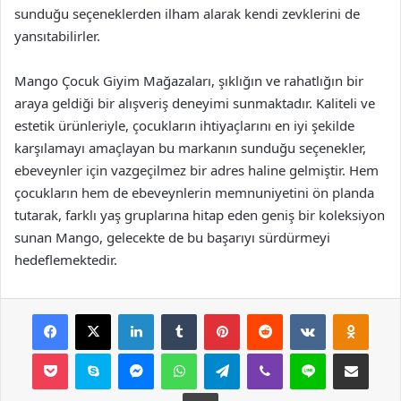
sunduğu seçeneklerden ilham alarak kendi zevklerini de
yansıtabilirler.
Mango Çocuk Giyim Mağazaları, şıklığın ve rahatlığın bir
araya geldiği bir alışveriş deneyimi sunmaktadır. Kaliteli ve
estetik ürünleriyle, çocukların ihtiyaçlarını en iyi şekilde
karşılamayı amaçlayan bu markanın sunduğu seçenekler,
ebeveynler için vazgeçilmez bir adres haline gelmiştir. Hem
çocukların hem de ebeveynlerin memnuniyetini ön planda
tutarak, farklı yaş gruplarına hitap eden geniş bir koleksiyon
sunan Mango, gelecekte de bu başarıyı sürdürmeyi
hedeflemektedir.
Facebook
X
LinkedIn
Tumblr
Pinterest
Reddit
VKontakte
Odnok
Pocket
Skype
Messenger
WhatsApp
Telegram
Viber
Line
E-Posta ile payla
Yazdır