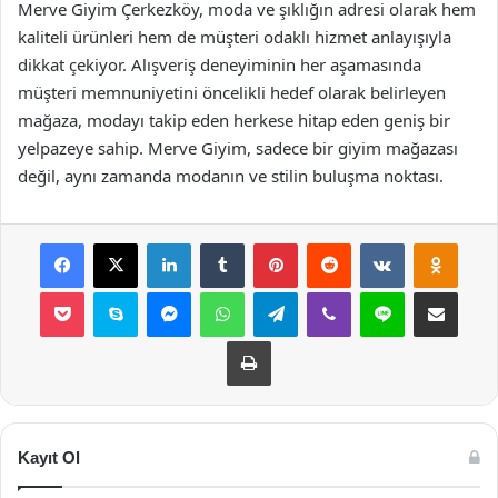
Merve Giyim Çerkezköy, moda ve şıklığın adresi olarak hem
kaliteli ürünleri hem de müşteri odaklı hizmet anlayışıyla
dikkat çekiyor. Alışveriş deneyiminin her aşamasında
müşteri memnuniyetini öncelikli hedef olarak belirleyen
mağaza, modayı takip eden herkese hitap eden geniş bir
yelpazeye sahip. Merve Giyim, sadece bir giyim mağazası
değil, aynı zamanda modanın ve stilin buluşma noktası.
Facebook
X
LinkedIn
Tumblr
Pinterest
Reddit
VKontakte
Odnok
Pocket
Skype
Messenger
WhatsApp
Telegram
Viber
Line
E-Posta ile payla
Yazdır
Kayıt Ol