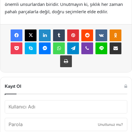
önemli unsurlardan biridir. Unutmayın ki, şıklık her zaman
pahalı parçalarla değil, doğru seçimlerle elde edilir.
Facebook
X
LinkedIn
Tumblr
Pinterest
Reddit
VKontakte
Odnok
Pocket
Skype
Messenger
WhatsApp
Telegram
Viber
Line
E-Posta ile payla
Yazdır
Kayıt Ol
Unuttunuz mu?