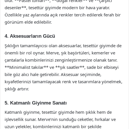
olur. **Pastel tonları**, **doğal renkler** ve **çarpıcı
desenler**, tesettür giyimde modern bir hava yaratır.
Özellikle yaz aylarında açık renkler tercih edilerek ferah bir
görünüm elde edilebilir.
4. Aksesuarların Gücü
Şıklığın tamamlayıcısı olan aksesuarlar, tesettür giyimde de
önemli bir rol oynar. Merve, şık başörtüleri, kemerler ve
çantalarla kombinlerinizi zenginleştirmenize olanak tanır.
**Minimalist takılar** ve **şık saatler**, sade bir elbiseyi
bile göz alıcı hale getirebilir. Aksesuar seçiminde,
kıyafetlerinizi tamamlayacak renk ve tasarımlara yönelmek,
şıklığı artırır.
5. Katmanlı Giyinme Sanatı
Katmanlı giyinme, tesettür giyimde hem şıklık hem de
işlevsellik sunar. Merve’nin sunduğu ceketler, hırkalar ve
uzun yelekler, kombinlerinizi katmanlı bir şekilde