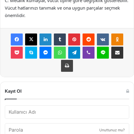
C: Metalik kumaşlar, vücut tipine göre değişiklik gösterebilir.
Vücut hatlarınızı tanımak ve ona uygun parçalar seçmek
önemlidir.
Facebook
X
LinkedIn
Tumblr
Pinterest
Reddit
VKontakte
Odnok
Pocket
Skype
Messenger
WhatsApp
Telegram
Viber
Line
E-Posta ile payla
Yazdır
Kayıt Ol
Unuttunuz mu?