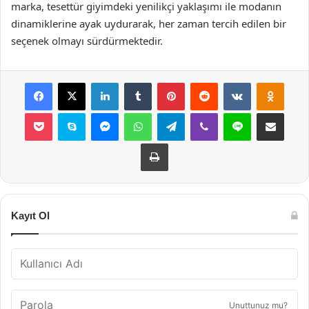
marka, tesettür giyimdeki yenilikçi yaklaşımı ile modanın
dinamiklerine ayak uydurarak, her zaman tercih edilen bir
seçenek olmayı sürdürmektedir.
Facebook
X
LinkedIn
Tumblr
Pinterest
Reddit
VKontakte
Odnok
Pocket
Skype
Messenger
WhatsApp
Telegram
Viber
Line
E-Posta ile payla
Yazdır
Kayıt Ol
Unuttunuz mu?