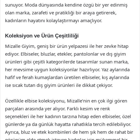
sunuyor. Moda dünyasında kendine özgü bir yer edinmiş
olan marka, zarafeti ve pratikliği bir araya getirerek,
kadınların hayatını kolaylaştırmayı amaçlıyor.
Koleksiyon ve Ürün Çeşitliliği
Mizalle Giyim, geniş bir ürün yelpazesi ile her zevke hitap
ediyor. Elbiseler, bluzlar, etekler, pantolonlar ve dış giyim
ürünleri gibi çeşitli kategorilerde tasarımlar sunan marka,
her mevsime uygun koleksiyonlar hazırlıyor. Yaz aylarında
hafif ve ferah kumaşlardan üretilen elbiseler, kış aylarında
ise sıcak tutan dış giyim ürünleri ile dikkat çekiyor.
Özellikle elbise koleksiyonu, Mizalle’nin en çok ilgi gören
parçaları arasında yer alıyor. Farklı kesim ve renk
seçenekleri ile her kadının tarzına hitap eden elbiseler, özel
günlerde ya da günlük hayatta rahatlıkla tercih edilebiliyor.
Ayrıca, bluz ve etek kombinleri de hem şık hem de rahat bir
görünüm elde etmek isteyen kadınlar için mükemmel bir