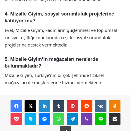
4. Mizalle Giyim, sosyal sorumluluk projelerine
katılıyor mu?
Evet, Mizalle Giyim, kadınların güçlenmesi ve toplumsal
cinsiyet eşitliği konularında çeşitli sosyal sorumluluk
projelerine destek vermektedir.
5. Mizalle Giyim’in mağazaları nerelerde
bulunmaktadır?
Mizalle Giyim, Türkiye’nin birçok şehrinde fiziksel
mağazaları ile müşterilerine hizmet vermektedir.
Facebook
X
LinkedIn
Tumblr
Pinterest
Reddit
VKontakte
Odnok
Pocket
Skype
Messenger
WhatsApp
Telegram
Viber
Line
E-Posta ile payla
Yazdır