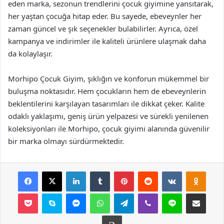
eden marka, sezonun trendlerini çocuk giyimine yansıtarak,
her yaştan çocuğa hitap eder. Bu sayede, ebeveynler her
zaman güncel ve şık seçenekler bulabilirler. Ayrıca, özel
kampanya ve indirimler ile kaliteli ürünlere ulaşmak daha
da kolaylaşır.
Morhipo Çocuk Giyim, şıklığın ve konforun mükemmel bir
buluşma noktasıdır. Hem çocukların hem de ebeveynlerin
beklentilerini karşılayan tasarımları ile dikkat çeker. Kalite
odaklı yaklaşımı, geniş ürün yelpazesi ve sürekli yenilenen
koleksiyonları ile Morhipo, çocuk giyimi alanında güvenilir
bir marka olmayı sürdürmektedir.
Facebook
X
LinkedIn
Tumblr
Pinterest
Reddit
VKontakte
Odnok
Pocket
Skype
Messenger
WhatsApp
Telegram
Viber
Line
E-Posta ile payla
Yazdır