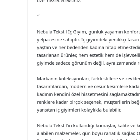
özel hissedeceksiniz.
“`
Nebula Tekstil İç Giyim, günlük yaşamın konforun
yelpazesine sahiptir. İç giyimdeki yenilikçi tasar
yaştan ve her bedenden kadına hitap etmektedir.
tasarlanan ürünler, hem estetik hem de işlevsel
giyimde sadece görünüm değil, aynı zamanda ra
Markanın koleksiyonları, farklı stillere ve zevkle
tasarımlardan, modern ve cesur kesimlere kadar 
kadının kendini özel hissetmesini sağlamaktadır. 
renklere kadar birçok seçenek, müşterilerin beğ
yansıtan iç giyimleri kolaylıkla bulabilir.
Nebula Tekstil’in kullandığı kumaşlar, kalite ve
alabilen malzemeler, gün boyu rahatlık sağlar. Ö