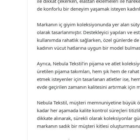
ile dikkat çekerken, elastan eklemeleri ile hare
de konforlu bir deneyim yaşamak isteyen kadınlar
Markanın iç giyim koleksiyonunda yer alan sütyenl
olarak tasarlanmıştır. Destekleyici yapıları ve es
kullanımda rahatlık sağlarken, özel günlerde de ş
kadının vücut hatlarına uygun bir model bulmasın
Ayrıca, Nebula Tekstil’in pijama ve atlet kole
üretilen pijama takımları, hem şık hem de rahat
etmek isteyenler için tasarlanan atletler ise, h
evde geçirilen zamanın kalitesini artırmak için
Nebula Tekstil, müşteri memnuniyetine büyük ö
kadar her aşamada kalite kontrol süreçleri titizl
dikkate alınarak, sürekli olarak koleksiyonlar g
markanın sadık bir müşteri kitlesi oluşturmasına