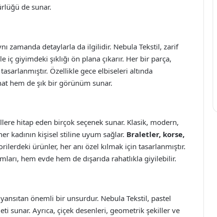
ürlüğü de sunar.
ı zamanda detaylarla da ilgilidir. Nebula Tekstil, zarif
e iç giyimdeki şıklığı ön plana çıkarır. Her bir parça,
tasarlanmıştır. Özellikle gece elbiseleri altında
ahat hem de şık bir görünüm sunar.
illere hitap eden birçok seçenek sunar. Klasik, modern,
er kadının kişisel stiline uyum sağlar.
Braletler, korse,
orilerdeki ürünler, her anı özel kılmak için tasarlanmıştır.
ımları, hem evde hem de dışarıda rahatlıkla giyilebilir.
 yansıtan önemli bir unsurdur. Nebula Tekstil, pastel
eti sunar. Ayrıca, çiçek desenleri, geometrik şekiller ve