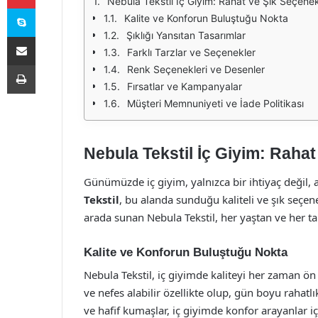
Nebula Tekstil İç Giyim: Rahat ve Şık Seçenek
Skype
Kalite ve Konforun Buluştuğu Nokta
Şıklığı Yansıtan Tasarımlar
E-Posta ile paylaş
Farklı Tarzlar ve Seçenekler
Yazdır
Renk Seçenekleri ve Desenler
Fırsatlar ve Kampanyalar
Müşteri Memnuniyeti ve İade Politikası
Nebula Tekstil İç Giyim: Rahat
Günümüzde iç giyim, yalnızca bir ihtiyaç değil, a
Tekstil
, bu alanda sunduğu kaliteli ve şık seçenek
arada sunan Nebula Tekstil, her yaştan ve her ta
Kalite ve Konforun Buluştuğu Nokta
Nebula Tekstil, iç giyimde kaliteyi her zaman ön
ve nefes alabilir özellikte olup, gün boyu rahatl
ve hafif kumaşlar, iç giyimde konfor arayanlar iç