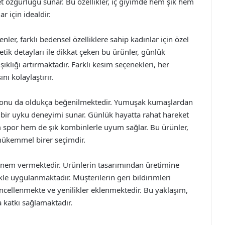
ket özgürlüğü sunar. Bu özellikler, iç giyimde hem şık hem
 için idealdir.
er, farklı bedensel özelliklere sahip kadınlar için özel
tetik detayları ile dikkat çeken bu ürünler, günlük
ıklığı artırmaktadır. Farklı kesim seçenekleri, her
ı kolaylaştırır.
ksiyonu da oldukça beğenilmektedir. Yumuşak kumaşlardan
 bir uyku deneyimi sunar. Günlük hayatta rahat hareket
em spor hem de şık kombinlerle uyum sağlar. Bu ürünler,
 mükemmel birer seçimdir.
nem vermektedir. Ürünlerin tasarımından üretimine
ikle uygulanmaktadır. Müşterilerin geri bildirimleri
üncellenmekte ve yenilikler eklenmektedir. Bu yaklaşım,
 katkı sağlamaktadır.