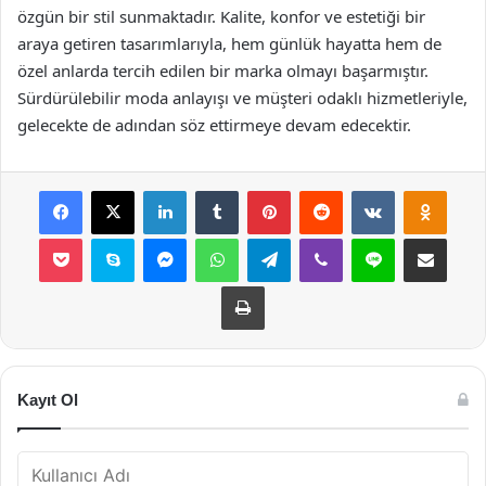
özgün bir stil sunmaktadır. Kalite, konfor ve estetiği bir
araya getiren tasarımlarıyla, hem günlük hayatta hem de
özel anlarda tercih edilen bir marka olmayı başarmıştır.
Sürdürülebilir moda anlayışı ve müşteri odaklı hizmetleriyle,
gelecekte de adından söz ettirmeye devam edecektir.
Facebook
X
LinkedIn
Tumblr
Pinterest
Reddit
VKontakte
Odnok
Pocket
Skype
Messenger
WhatsApp
Telegram
Viber
Line
E-Posta ile payla
Yazdır
Kayıt Ol