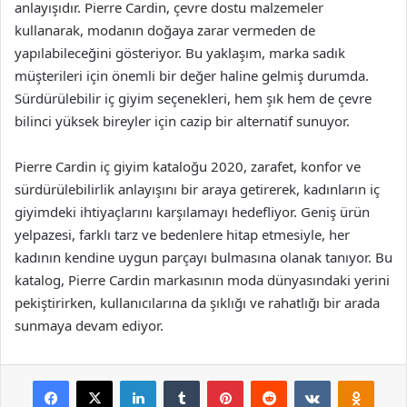
anlayışıdır. Pierre Cardin, çevre dostu malzemeler
kullanarak, modanın doğaya zarar vermeden de
yapılabileceğini gösteriyor. Bu yaklaşım, marka sadık
müşterileri için önemli bir değer haline gelmiş durumda.
Sürdürülebilir iç giyim seçenekleri, hem şık hem de çevre
bilinci yüksek bireyler için cazip bir alternatif sunuyor.
Pierre Cardin iç giyim kataloğu 2020, zarafet, konfor ve
sürdürülebilirlik anlayışını bir araya getirerek, kadınların iç
giyimdeki ihtiyaçlarını karşılamayı hedefliyor. Geniş ürün
yelpazesi, farklı tarz ve bedenlere hitap etmesiyle, her
kadının kendine uygun parçayı bulmasına olanak tanıyor. Bu
katalog, Pierre Cardin markasının moda dünyasındaki yerini
pekiştirirken, kullanıcılarına da şıklığı ve rahatlığı bir arada
sunmaya devam ediyor.
Facebook
X
LinkedIn
Tumblr
Pinterest
Reddit
VKontakte
Odnok