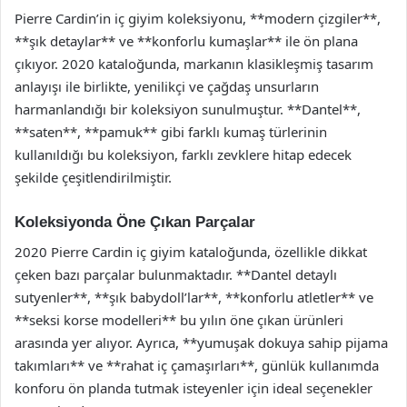
Pierre Cardin’in iç giyim koleksiyonu, **modern çizgiler**,
**şık detaylar** ve **konforlu kumaşlar** ile ön plana
çıkıyor. 2020 kataloğunda, markanın klasikleşmiş tasarım
anlayışı ile birlikte, yenilikçi ve çağdaş unsurların
harmanlandığı bir koleksiyon sunulmuştur. **Dantel**,
**saten**, **pamuk** gibi farklı kumaş türlerinin
kullanıldığı bu koleksiyon, farklı zevklere hitap edecek
şekilde çeşitlendirilmiştir.
Koleksiyonda Öne Çıkan Parçalar
2020 Pierre Cardin iç giyim kataloğunda, özellikle dikkat
çeken bazı parçalar bulunmaktadır. **Dantel detaylı
sutyenler**, **şık babydoll’lar**, **konforlu atletler** ve
**seksi korse modelleri** bu yılın öne çıkan ürünleri
arasında yer alıyor. Ayrıca, **yumuşak dokuya sahip pijama
takımları** ve **rahat iç çamaşırları**, günlük kullanımda
konforu ön planda tutmak isteyenler için ideal seçenekler