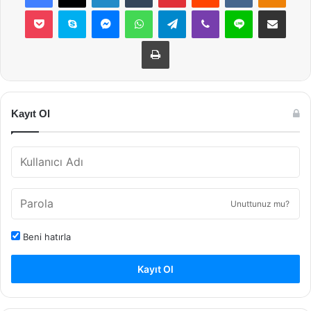
Pocket
Skype
Messenger
WhatsApp
Telegram
Viber
Line
E-Posta ile payla
Yazdır
Kayıt Ol
Unuttunuz mu?
Beni hatırla
Kayıt Ol