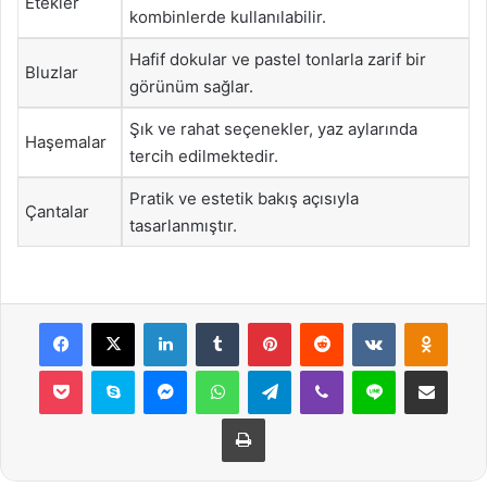
Etekler
kombinlerde kullanılabilir.
Hafif dokular ve pastel tonlarla zarif bir
Bluzlar
görünüm sağlar.
Şık ve rahat seçenekler, yaz aylarında
Haşemalar
tercih edilmektedir.
Pratik ve estetik bakış açısıyla
Çantalar
tasarlanmıştır.
Facebook
X
LinkedIn
Tumblr
Pinterest
Reddit
VKontakte
Odnok
Pocket
Skype
Messenger
WhatsApp
Telegram
Viber
Line
E-Posta ile payla
Yazdır