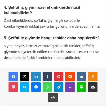
4. Şeffaf iç giyimi özel etkinliklerde nasıl
kullanabilirim?
Özel etkinliklerde, şeffaf iç giyimi şık ceketlerle
kombinleyerek dikkat çekici bir görünüm elde edebilirsiniz.
5. Şeffaf iç giyimde hangi renkler daha popülerdir?
Siyah, beyaz, kırmızı ve mavi gibi klasik renkler, şeffaf iç
giyimde sıkça tercih edilen renklerdir. Ancak, cesur renk ve
desenlerle de farklı kombinler oluşturabilirsiniz.
Facebook
X
LinkedIn
Tumblr
Pinterest
Reddit
VKontakte
Odnok
Pocket
Skype
Messenger
WhatsApp
Telegram
Viber
Line
E-Posta ile payla
Yazdır