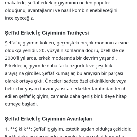
makalede, şeffaf erkek iç giyiminin neden popüler
olduğunu, avantajlarını ve nasıl kombinlenebileceğini
inceleyeceğiz.
Şeffaf Erkek İç Giyiminin Tarihçesi
Şeffaf iç giyimin kökleri, geçmişteki birçok modanın aksine,
oldukça yenidir. 20. yüzyılın sonlarına doğru, özellikle de
2000’li yıllarda, erkek modasında bir devrim yaşandı.
Erkekler, iç giyimde daha fazla özgürlük ve çeşitlilik
arayışına girdiler. Şeffaf kumaşlar, bu arayışın bir parçası
olarak ortaya çıktı. Önceleri sadece özel etkinliklerde veya
belirli bir yaşam tarzını yansıtan erkekler tarafından tercih
edilen şeffaf iç giyim, zamanla daha geniş bir kitleye hitap
etmeye başladı.
Şeffaf Erkek İç Giyiminin Avantajları
1. **Şıklık**: Şeffaf iç giyim, estetik açıdan oldukça çekicidir.
Farklı doku ve desenlerle zenginleştirilen şeffaf kumaşlar,