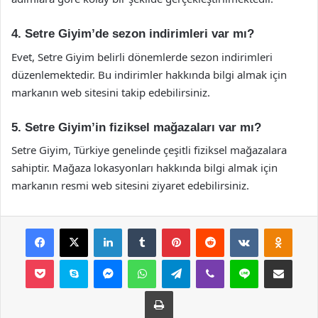
4. Setre Giyim’de sezon indirimleri var mı?
Evet, Setre Giyim belirli dönemlerde sezon indirimleri
düzenlemektedir. Bu indirimler hakkında bilgi almak için
markanın web sitesini takip edebilirsiniz.
5. Setre Giyim’in fiziksel mağazaları var mı?
Setre Giyim, Türkiye genelinde çeşitli fiziksel mağazalara
sahiptir. Mağaza lokasyonları hakkında bilgi almak için
markanın resmi web sitesini ziyaret edebilirsiniz.
Facebook
X
LinkedIn
Tumblr
Pinterest
Reddit
VKontakte
Odnok
Pocket
Skype
Messenger
WhatsApp
Telegram
Viber
Line
E-Posta ile payla
Yazdır