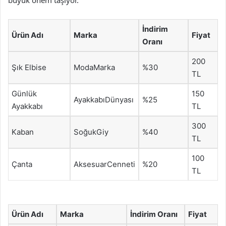
İndirim
Ürün Adı
Marka
Fiyat
Oranı
200
Şık Elbise
ModaMarka
%30
TL
Günlük
150
AyakkabıDünyası
%25
Ayakkabı
TL
300
Kaban
SoğukGiy
%40
TL
100
Çanta
AksesuarCenneti
%20
TL
Ürün Adı
Marka
İndirim Oranı
Fiyat