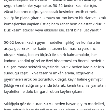
uygun kombinler yapmaktır. 50-52 beden kadınlar için,
vücut hatlarını doğru yansıtacak kesimler tercih etmek,
şıklığı ön plana çıkarır. Omuza oturan kesim bluzlar ve likralı
kumaşlardan yapılan üstler, hem rahat hem de estetik durur.
Düz kesim etekler veya elbiseler ise, zarif bir siluet yaratır.
50-52 beden kadın giyim modelleri, şıklığı ve konforu bir
araya getirerek, her kadının tarzını bulmasına yardımcı
oluyor. Moda, beden ölçüsü ile sınırlı kalmamalıdır; her
kadının kendini güzel ve özel hissetmesi en önemli hedeftir.
Gelişen moda sektörü sayesinde, 50-52 beden kadınlar için
sunduğu çeşitlilik ve tasarım imkânlarıyla, özgüvenle
giyinmeleri artık bir zorunluluk değil, keyif haline gelmiştir.
Şıklığı ve rahatlığı ön planda tutarak, kendi tarzınızı yansıtan
kıyafetler ile dolu bir gardırobun keyfini çıkarın.
Şıklığıyla göz dolduran 50-52 beden bayan giyim modelleri,
hem rahatlık hem de stil arayan kadınların dikkatini çekiyor.