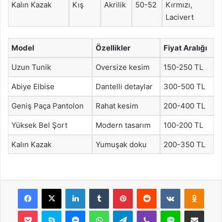
Kalın Kazak
Kış
Akrilik
50-52
Kırmızı,
Lacivert
Model
Özellikler
Fiyat Aralığı
Uzun Tunik
Oversize kesim
150-250 TL
Abiye Elbise
Dantelli detaylar
300-500 TL
Geniş Paça Pantolon
Rahat kesim
200-400 TL
Yüksek Bel Şort
Modern tasarım
100-200 TL
Kalın Kazak
Yumuşak doku
200-350 TL
Facebook
X
LinkedIn
Tumblr
Pinterest
Reddit
VKontakte
Odnok
Pocket
Skype
Messenger
WhatsApp
Telegram
Viber
Line
E-Posta ile payla