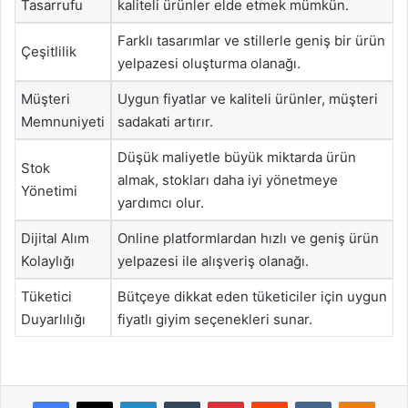
Tasarrufu
kaliteli ürünler elde etmek mümkün.
Farklı tasarımlar ve stillerle geniş bir ürün
Çeşitlilik
yelpazesi oluşturma olanağı.
Müşteri
Uygun fiyatlar ve kaliteli ürünler, müşteri
Memnuniyeti
sadakati artırır.
Düşük maliyetle büyük miktarda ürün
Stok
almak, stokları daha iyi yönetmeye
Yönetimi
yardımcı olur.
Dijital Alım
Online platformlardan hızlı ve geniş ürün
Kolaylığı
yelpazesi ile alışveriş olanağı.
Tüketici
Bütçeye dikkat eden tüketiciler için uygun
Duyarlılığı
fiyatlı giyim seçenekleri sunar.
Facebook
X
LinkedIn
Tumblr
Pinterest
Reddit
VKontakte
Odnok