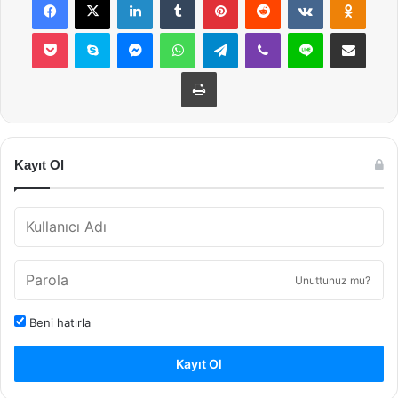
Pocket
Skype
Messenger
WhatsApp
Telegram
Viber
Line
E-Posta ile payla
Yazdır
Kayıt Ol
Unuttunuz mu?
Beni hatırla
Kayıt Ol