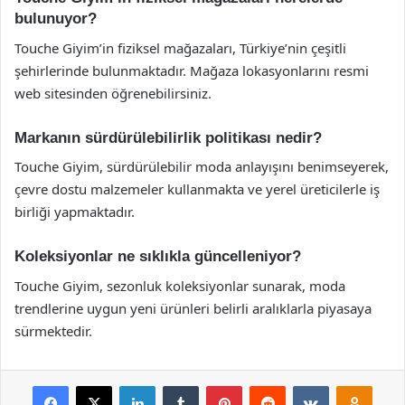
bulunuyor?
Touche Giyim’in fiziksel mağazaları, Türkiye’nin çeşitli
şehirlerinde bulunmaktadır. Mağaza lokasyonlarını resmi
web sitesinden öğrenebilirsiniz.
Markanın sürdürülebilirlik politikası nedir?
Touche Giyim, sürdürülebilir moda anlayışını benimseyerek,
çevre dostu malzemeler kullanmakta ve yerel üreticilerle iş
birliği yapmaktadır.
Koleksiyonlar ne sıklıkla güncelleniyor?
Touche Giyim, sezonluk koleksiyonlar sunarak, moda
trendlerine uygun yeni ürünleri belirli aralıklarla piyasaya
sürmektedir.
Facebook
X
LinkedIn
Tumblr
Pinterest
Reddit
VKontakte
Odnok