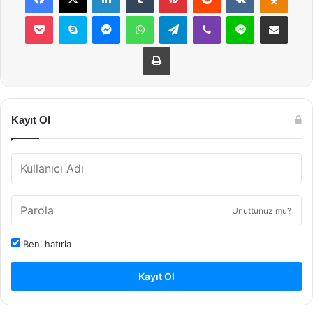
Pocket
Skype
Messenger
WhatsApp
Telegram
Viber
Line
E-Posta ile payla
Yazdır
Kayıt Ol
Unuttunuz mu?
Beni hatırla
Kayıt Ol