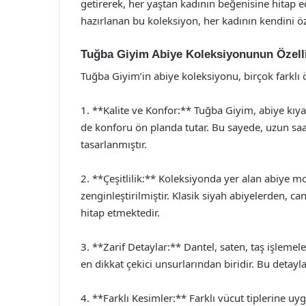
getirerek, her yaştan kadının beğenisine hitap edi
hazırlanan bu koleksiyon, her kadının kendini öz
Tuğba Giyim Abiye Koleksiyonunun Özelli
Tuğba Giyim’in abiye koleksiyonu, birçok farklı öz
1. **Kalite ve Konfor:** Tuğba Giyim, abiye kıya
de konforu ön planda tutar. Bu sayede, uzun saa
tasarlanmıştır.
2. **Çeşitlilik:** Koleksiyonda yer alan abiye mod
zenginleştirilmiştir. Klasik siyah abiyelerden, c
hitap etmektedir.
3. **Zarif Detaylar:** Dantel, saten, taş işleme
en dikkat çekici unsurlarından biridir. Bu detayla
4. **Farklı Kesimler:** Farklı vücut tiplerine uy