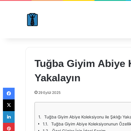
Tuğba Giyim Abiye K
Yakalayın
Facebook
29 Eylül 2025
X
LinkedIn
Tuğba Giyim Abiye Koleksiyonu ile Şıklığı Yak
Pinterest
Tuğba Giyim Abiye Koleksiyonunun Özellik
Özel Günler İçin İdeal Seçim