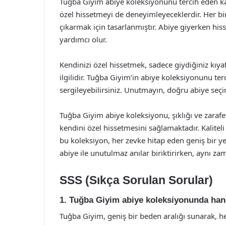
Tuğba Giyim abiye koleksiyonunu tercih eden kad
özel hissetmeyi de deneyimleyeceklerdir. Her bir
çıkarmak için tasarlanmıştır. Abiye giyerken his
yardımcı olur.
Kendinizi özel hissetmek, sadece giydiğiniz kıyaf
ilgilidir. Tuğba Giyim’in abiye koleksiyonunu te
sergileyebilirsiniz. Unutmayın, doğru abiye seçim
Tuğba Giyim abiye koleksiyonu, şıklığı ve zarafet
kendini özel hissetmesini sağlamaktadır. Kaliteli
bu koleksiyon, her zevke hitap eden geniş bir y
abiye ile unutulmaz anılar biriktirirken, aynı zam
SSS (Sıkça Sorulan Sorular)
1. Tuğba Giyim abiye koleksiyonunda han
Tuğba Giyim, geniş bir beden aralığı sunarak, h