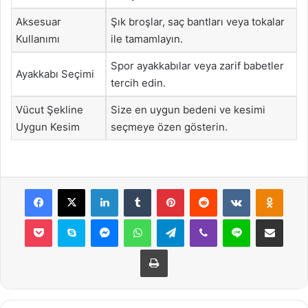
Aksesuar
Şık broşlar, saç bantları veya tokalar
Kullanımı
ile tamamlayın.
Spor ayakkabılar veya zarif babetler
Ayakkabı Seçimi
tercih edin.
Vücut Şekline
Size en uygun bedeni ve kesimi
Uygun Kesim
seçmeye özen gösterin.
Facebook
X
LinkedIn
Tumblr
Pinterest
Reddit
VKontakte
Odnok
Pocket
Skype
Messenger
WhatsApp
Telegram
Viber
Line
E-Posta ile payla
Yazdır