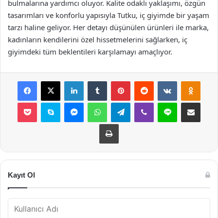
bulmalarına yardımcı oluyor. Kalite odaklı yaklaşımı, özgün
tasarımları ve konforlu yapısıyla Tutku, iç giyimde bir yaşam
tarzı haline geliyor. Her detayı düşünülen ürünleri ile marka,
kadınların kendilerini özel hissetmelerini sağlarken, iç
giyimdeki tüm beklentileri karşılamayı amaçlıyor.
Facebook
X
LinkedIn
Tumblr
Pinterest
Reddit
VKontakte
Odnok
Pocket
Skype
Messenger
WhatsApp
Telegram
Viber
Line
E-Posta ile payla
Yazdır
Kayıt Ol