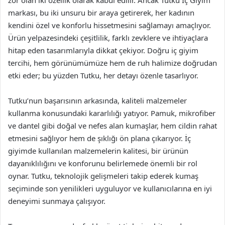
zor olan iki özellik olarak kabul edilir. Ancak Tutku İç Giyim
markası, bu iki unsuru bir araya getirerek, her kadının
kendini özel ve konforlu hissetmesini sağlamayı amaçlıyor.
Ürün yelpazesindeki çeşitlilik, farklı zevklere ve ihtiyaçlara
hitap eden tasarımlarıyla dikkat çekiyor. Doğru iç giyim
tercihi, hem görünümümüze hem de ruh halimize doğrudan
etki eder; bu yüzden Tutku, her detayı özenle tasarlıyor.
Tutku’nun başarısının arkasında, kaliteli malzemeler
kullanma konusundaki kararlılığı yatıyor. Pamuk, mikrofiber
ve dantel gibi doğal ve nefes alan kumaşlar, hem cildin rahat
etmesini sağlıyor hem de şıklığı ön plana çıkarıyor. İç
giyimde kullanılan malzemelerin kalitesi, bir ürünün
dayanıklılığını ve konforunu belirlemede önemli bir rol
oynar. Tutku, teknolojik gelişmeleri takip ederek kumaş
seçiminde son yenilikleri uyguluyor ve kullanıcılarına en iyi
deneyimi sunmaya çalışıyor.