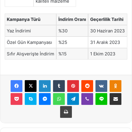
kaliteli malzeme
Kampanya Türü
İndirim Oranı
Geçerlilik Tarihi
Yaz İndirimi
%30
30 Haziran 2023
Özel Gün Kampanyası
%25
31 Aralık 2023
Sıfır Alışverişte İndirim
%15
1 Ekim 2023
Facebook
X
LinkedIn
Tumblr
Pinterest
Reddit
VKontakte
Odnok
Pocket
Skype
Messenger
WhatsApp
Telegram
Viber
Line
E-Posta ile payla
Yazdır