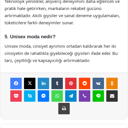
Teknolojik yenilikler, alışveriş deneyimini daha eğlenceli ve
pratik hale getirirken, markaların rekabet gücünü
artırmaktadır. Akıllı giysiler ve sanal deneme uygulamaları,
tüketicilere farklı deneyimler sunar.
5. Unisex moda nedir?
Unisex moda, cinsiyet ayrımını ortadan kaldırarak her iki
cinsiyetin de rahatlıkla giyebileceği giysileri ifade eder. Bu
tarz, çeşitliliği ve kapsayıcılığı artırmaktadır.
Facebook
X
LinkedIn
Tumblr
Pinterest
Reddit
VKontakte
Odnok
Pocket
Skype
Messenger
WhatsApp
Telegram
Viber
Line
E-Posta ile payla
Yazdır