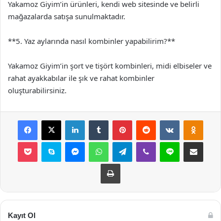
Yakamoz Giyim’in ürünleri, kendi web sitesinde ve belirli
mağazalarda satışa sunulmaktadır.
**5. Yaz aylarında nasıl kombinler yapabilirim?**
Yakamoz Giyim’in şort ve tişört kombinleri, midi elbiseler ve
rahat ayakkabılar ile şık ve rahat kombinler
oluşturabilirsiniz.
Facebook
X
LinkedIn
Tumblr
Pinterest
Reddit
VKontakte
Odnok
Pocket
Skype
Messenger
WhatsApp
Telegram
Viber
Line
E-Posta ile payla
Yazdır
Kayıt Ol