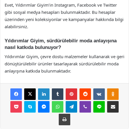
Evet, Yıldırımlar Giyim’in Instagram, Facebook ve Twitter
gibi sosyal medya hesapları bulunmaktadır. Bu hesaplar
üzerinden yeni koleksiyonlar ve kampanyalar hakkında bilgi
alabilirsiniz.
Yıldırımlar Giyim, sürdürülebilir moda anlayışına
nasıl katkıda bulunuyor?
Yıldırımlar Giyim, çevre dostu malzemeler kullanarak ve geri
dönüştürülebilir ürünler tasarlayarak sürdürülebilir moda
anlayışına katkıda bulunmaktadır.
Facebook
X
LinkedIn
Tumblr
Pinterest
Reddit
VKontakte
Odnok
Pocket
Skype
Messenger
WhatsApp
Telegram
Viber
Line
E-Posta ile payla
Yazdır