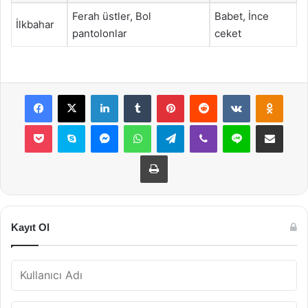
Ferah üstler, Bol
Babet, İnce
İlkbahar
pantolonlar
ceket
Facebook
X
LinkedIn
Tumblr
Pinterest
Reddit
VKontakte
Odnok
Pocket
Skype
Messenger
WhatsApp
Telegram
Viber
Line
E-Posta ile payla
Yazdır
Kayıt Ol