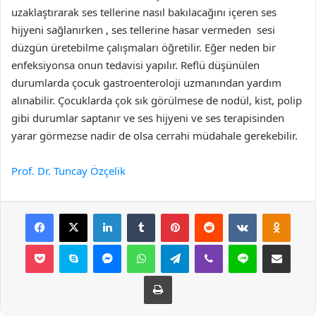
uzaklaştırarak ses tellerine nasıl bakılacağını içeren ses
hijyeni sağlanırken , ses tellerine hasar vermeden sesi
düzgün üretebilme çalışmaları öğretilir. Eğer neden bir
enfeksiyonsa onun tedavisi yapılır. Reflü düşünülen
durumlarda çocuk gastroenteroloji uzmanından yardım
alınabilir. Çocuklarda çok sık görülmese de nodül, kist, polip
gibi durumlar saptanır ve ses hijyeni ve ses terapisinden
yarar görmezse nadir de olsa cerrahi müdahale gerekebilir.
Prof. Dr. Tuncay Özçelik
Facebook
X
LinkedIn
Tumblr
Pinterest
Reddit
VKontakte
Odnok
Pocket
Skype
Messenger
WhatsApp
Telegram
Viber
Line
E-Posta ile payla
Yazdır