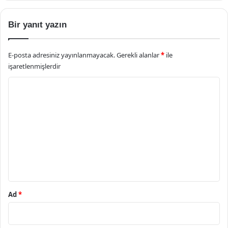
Bir yanıt yazın
E-posta adresiniz yayınlanmayacak.
Gerekli alanlar
*
ile
işaretlenmişlerdir
Y
o
r
u
m
*
Ad
*