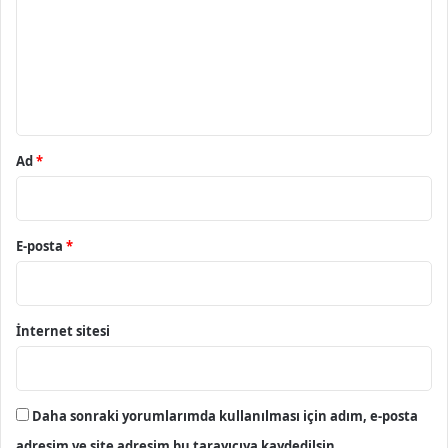
r
u
m
*
Ad
*
E-posta
*
İnternet sitesi
Daha sonraki yorumlarımda kullanılması için adım, e-posta
adresim ve site adresim bu tarayıcıya kaydedilsin.