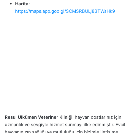
Harita:
https://maps.app.goo.gl/SCMSRBULj8BTWsHk9
Resul Ülkümen Veteriner Kliniği
, hayvan dostlarınız için
uzmanlık ve sevgiyle hizmet sunmayı ilke edinmiştir. Evcil
hayvanınızın sağlığı ve mutluluğu için bizimle iletişime